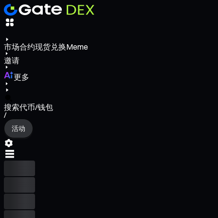
市场
合约
现货
兑换
Meme
邀请
更多
搜索代币/钱包
/
活动