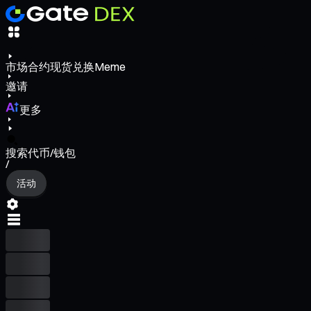
市场
合约
现货
兑换
Meme
邀请
更多
搜索代币/钱包
/
活动