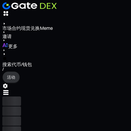
市场
合约
现货
兑换
Meme
邀请
更多
搜索代币/钱包
/
活动