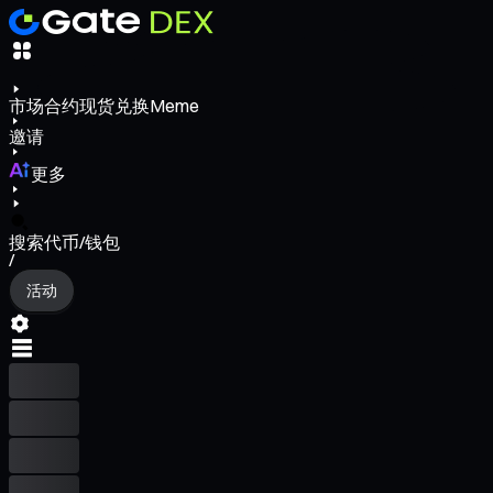
市场
合约
现货
兑换
Meme
邀请
更多
搜索代币/钱包
/
活动