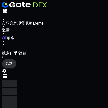
市场
合约
现货
兑换
Meme
邀请
更多
搜索代币/钱包
/
活动