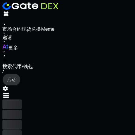
市场
合约
现货
兑换
Meme
邀请
更多
搜索代币/钱包
/
活动