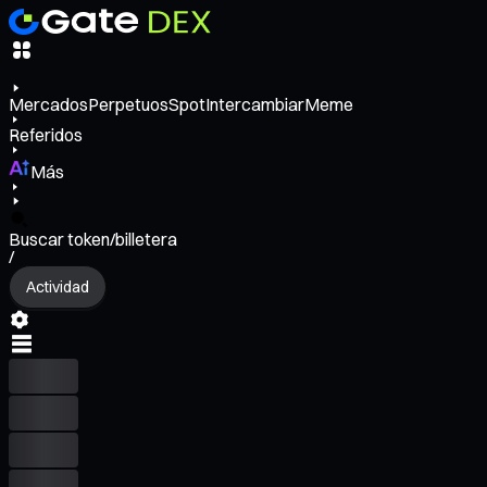
Mercados
Perpetuos
Spot
Intercambiar
Meme
Referidos
Más
Buscar token/billetera
/
Actividad