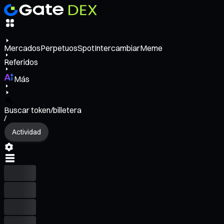
Mercados
Perpetuos
Spot
Intercambiar
Meme
Referidos
Más
Buscar token/billetera
/
Actividad