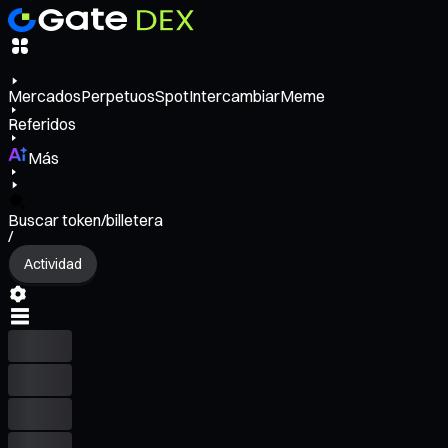
Mercados
Perpetuos
Spot
Intercambiar
Meme
Referidos
Más
Buscar token/billetera
/
Actividad