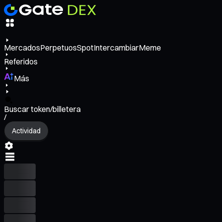
Mercados
Perpetuos
Spot
Intercambiar
Meme
Referidos
Más
Buscar token/billetera
/
Actividad