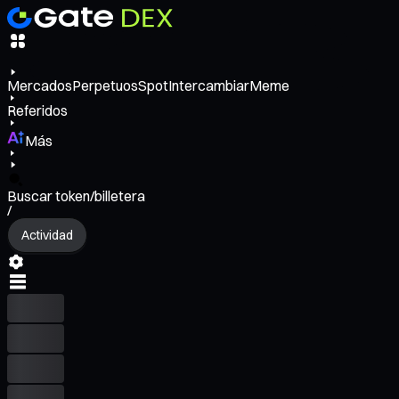
Mercados
Perpetuos
Spot
Intercambiar
Meme
Referidos
Más
Buscar token/billetera
/
Actividad