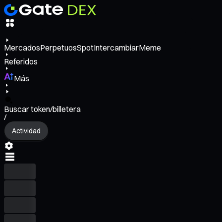
Mercados
Perpetuos
Spot
Intercambiar
Meme
Referidos
Más
Buscar token/billetera
/
Actividad