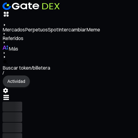
Mercados
Perpetuos
Spot
Intercambiar
Meme
Referidos
Más
Buscar token/billetera
/
Actividad