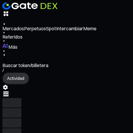
Mercados
Perpetuos
Spot
Intercambiar
Meme
Referidos
Más
Buscar token/billetera
/
Actividad