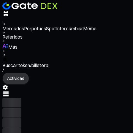
Mercados
Perpetuos
Spot
Intercambiar
Meme
Referidos
Más
Buscar token/billetera
/
Actividad