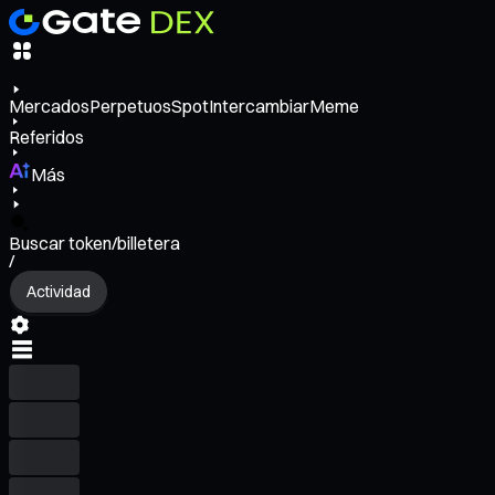
Mercados
Perpetuos
Spot
Intercambiar
Meme
Referidos
Más
Buscar token/billetera
/
Actividad