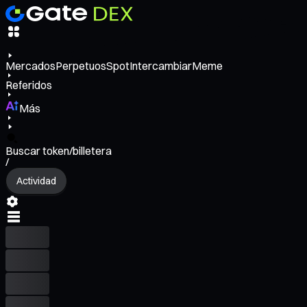
Mercados
Perpetuos
Spot
Intercambiar
Meme
Referidos
Más
Buscar token/billetera
/
Actividad