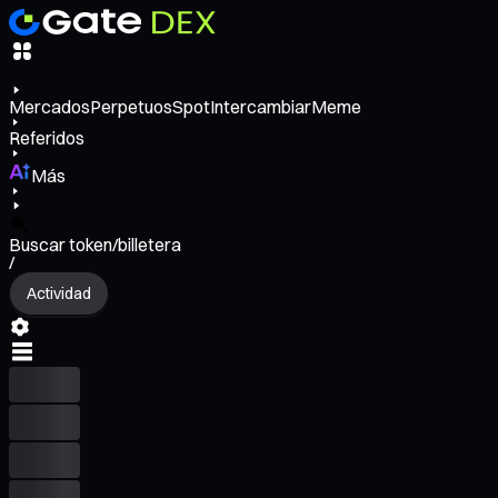
Mercados
Perpetuos
Spot
Intercambiar
Meme
Referidos
Más
Buscar token/billetera
/
Actividad