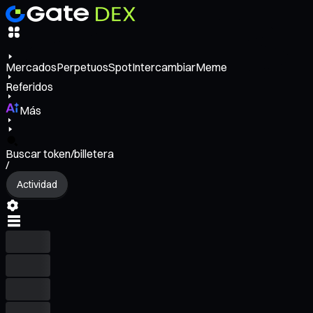
Mercados
Perpetuos
Spot
Intercambiar
Meme
Referidos
Más
Buscar token/billetera
/
Actividad