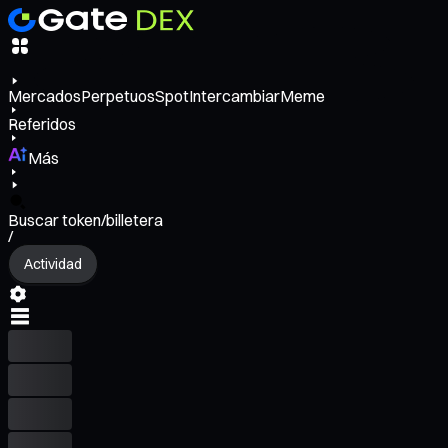
Mercados
Perpetuos
Spot
Intercambiar
Meme
Referidos
Más
Buscar token/billetera
/
Actividad