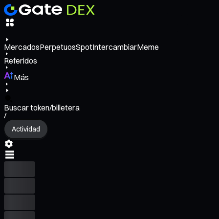
Mercados
Perpetuos
Spot
Intercambiar
Meme
Referidos
Más
Buscar token/billetera
/
Actividad