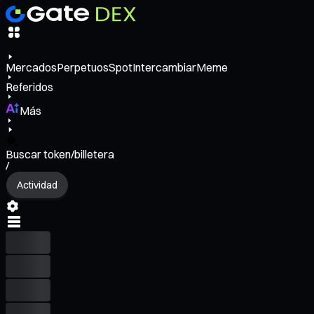
Mercados
Perpetuos
Spot
Intercambiar
Meme
Referidos
Más
Buscar token/billetera
/
Actividad