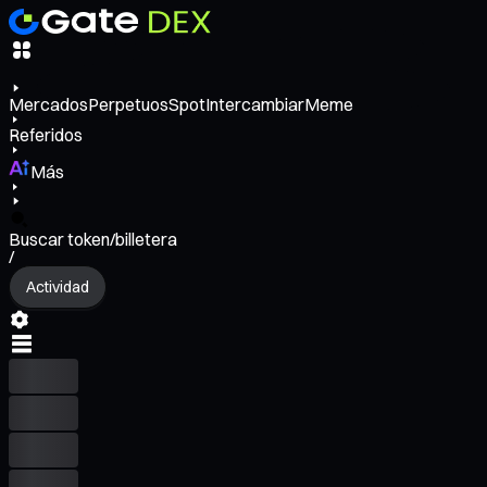
Mercados
Perpetuos
Spot
Intercambiar
Meme
Referidos
Más
Buscar token/billetera
/
Actividad