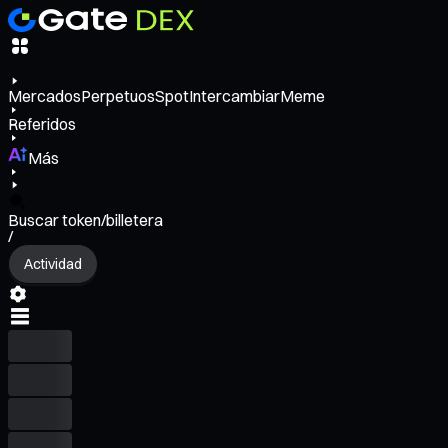
Mercados
Perpetuos
Spot
Intercambiar
Meme
Referidos
Más
Buscar token/billetera
/
Actividad