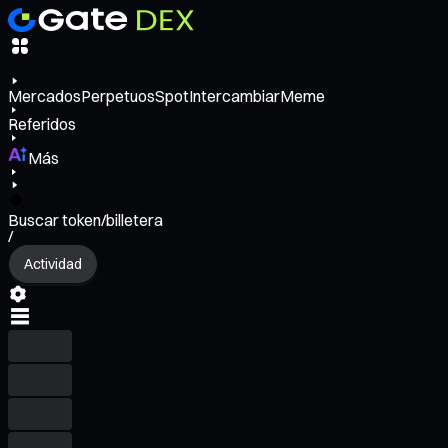
Mercados
Perpetuos
Spot
Intercambiar
Meme
Referidos
Más
Buscar token/billetera
/
Actividad