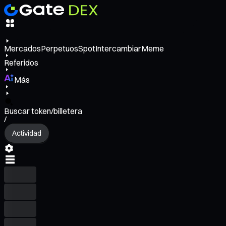
Mercados
Perpetuos
Spot
Intercambiar
Meme
Referidos
Más
Buscar token/billetera
/
Actividad