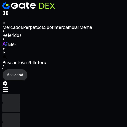
Mercados
Perpetuos
Spot
Intercambiar
Meme
Referidos
Más
Buscar token/billetera
/
Actividad