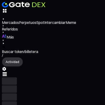
Mercados
Perpetuos
Spot
Intercambiar
Meme
Referidos
Más
Buscar token/billetera
/
Actividad