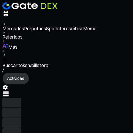
Mercados
Perpetuos
Spot
Intercambiar
Meme
Referidos
Más
Buscar token/billetera
/
Actividad