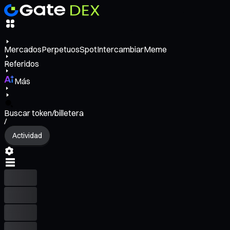
Mercados
Perpetuos
Spot
Intercambiar
Meme
Referidos
Más
Buscar token/billetera
/
Actividad