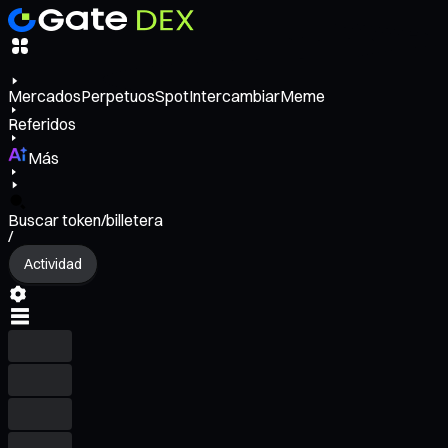
Mercados
Perpetuos
Spot
Intercambiar
Meme
Referidos
Más
Buscar token/billetera
/
Actividad