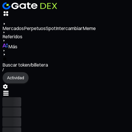
Mercados
Perpetuos
Spot
Intercambiar
Meme
Referidos
Más
Buscar token/billetera
/
Actividad