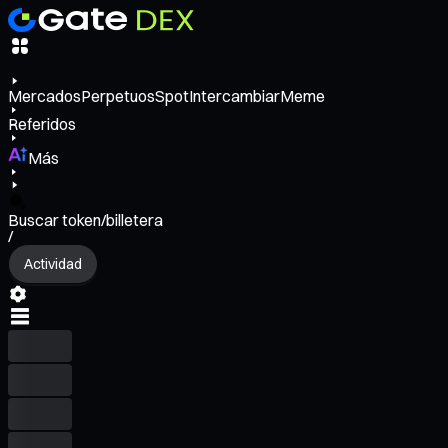
Mercados
Perpetuos
Spot
Intercambiar
Meme
Referidos
Más
Buscar token/billetera
/
Actividad