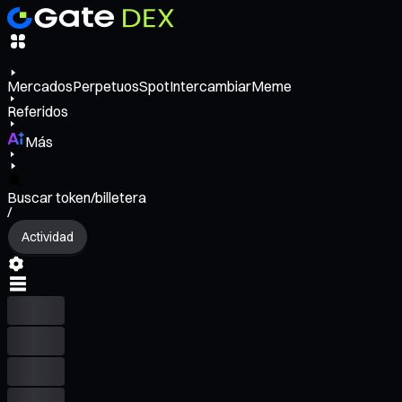
Mercados
Perpetuos
Spot
Intercambiar
Meme
Referidos
Más
Buscar token/billetera
/
Actividad