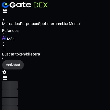
Mercados
Perpetuos
Spot
Intercambiar
Meme
Referidos
Más
Buscar token/billetera
/
Actividad