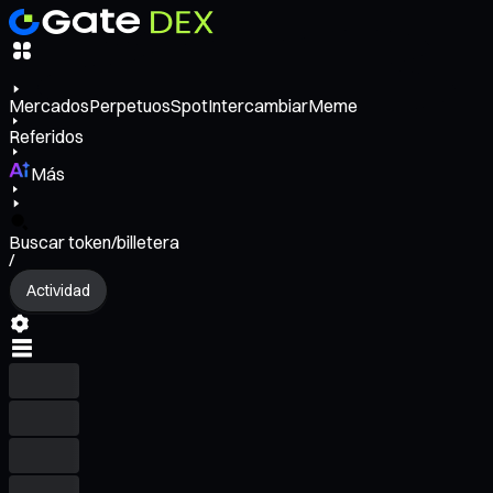
Mercados
Perpetuos
Spot
Intercambiar
Meme
Referidos
Más
Buscar token/billetera
/
Actividad