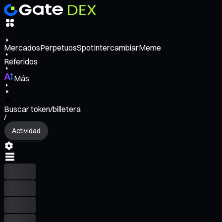
Mercados
Perpetuos
Spot
Intercambiar
Meme
Referidos
Más
Buscar token/billetera
/
Actividad