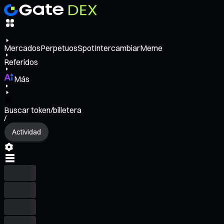
Mercados
Perpetuos
Spot
Intercambiar
Meme
Referidos
Más
Buscar token/billetera
/
Actividad