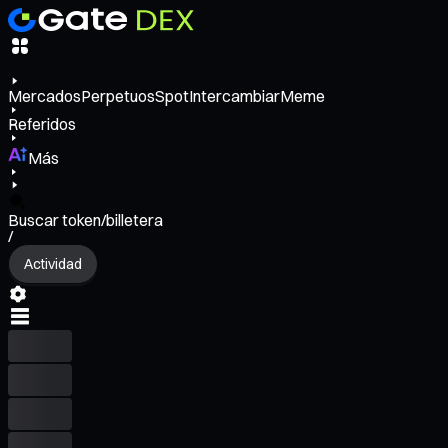
Mercados
Perpetuos
Spot
Intercambiar
Meme
Referidos
Más
Buscar token/billetera
/
Actividad