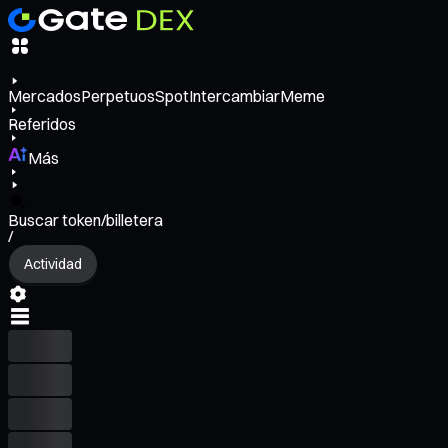
Mercados
Perpetuos
Spot
Intercambiar
Meme
Referidos
Más
Buscar token/billetera
/
Actividad