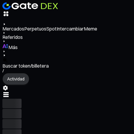
Mercados
Perpetuos
Spot
Intercambiar
Meme
Referidos
Más
Buscar token/billetera
/
Actividad