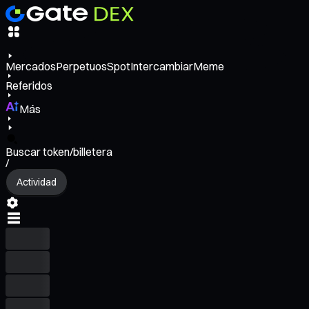
Mercados
Perpetuos
Spot
Intercambiar
Meme
Referidos
Más
Buscar token/billetera
/
Actividad