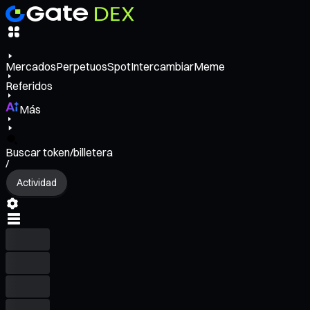
Mercados
Perpetuos
Spot
Intercambiar
Meme
Referidos
Más
Buscar token/billetera
/
Actividad