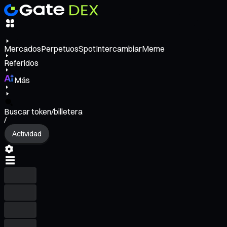
Mercados
Perpetuos
Spot
Intercambiar
Meme
Referidos
Más
Buscar token/billetera
/
Actividad