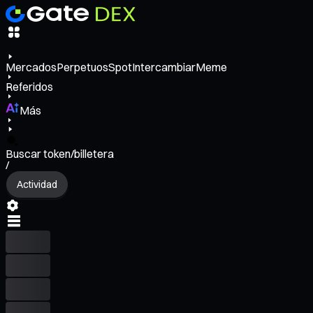
Mercados
Perpetuos
Spot
Intercambiar
Meme
Referidos
Más
Buscar token/billetera
/
Actividad