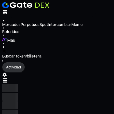
Mercados
Perpetuos
Spot
Intercambiar
Meme
Referidos
Más
Buscar token/billetera
/
Actividad