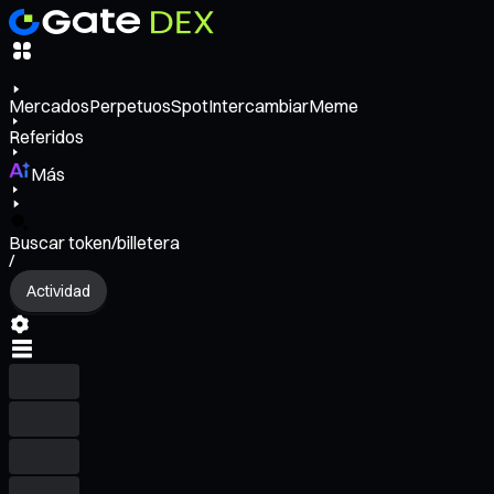
Mercados
Perpetuos
Spot
Intercambiar
Meme
Referidos
Más
Buscar token/billetera
/
Actividad