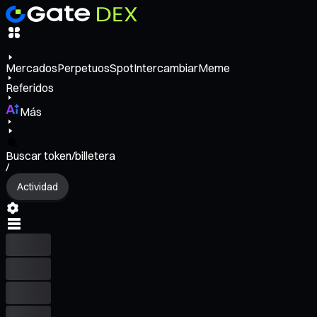
Mercados
Perpetuos
Spot
Intercambiar
Meme
Referidos
Más
Buscar token/billetera
/
Actividad