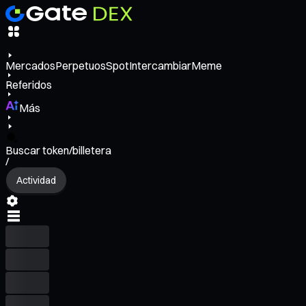
Mercados
Perpetuos
Spot
Intercambiar
Meme
Referidos
Más
Buscar token/billetera
/
Actividad