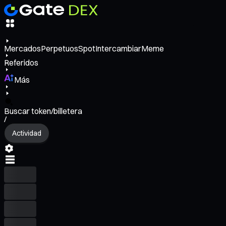
Mercados
Perpetuos
Spot
Intercambiar
Meme
Referidos
Más
Buscar token/billetera
/
Actividad